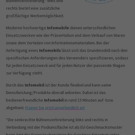
Bühnenverbreiterung* links und
rechts bietet eine zusätzliche
großflächige Werbemöglichkeit.
Moderne hochwertige
Infomobile
dienen unterschiedlichen
Einsatzzwecken wie der Präsentation und dem Verkauf von Waren
sowie dem Verteilen von Informationsmaterialien. Bei der
Anfertigung eines
Infomobils
lässt sich das Grundmodell nach den
spezifischen Anforderungen des Verwenders spezifizieren, sodass
für jeden Einsatzzweck und für jeden Nutzer der passende Wagen
zur Verfügung steht.
Durch das
Infomobil
ist der Kunde flexibel und kann seine
Dienstleistung/Produkte überall anbieten. Dabei ist das
bedienerfreundliche
Infomobil
in rund 15 Minuten auf- bzw.
abgebaut.
Fragen Sie jetzt unverbindlich an!
*Die senkrechte Bühnenverbreiterung links und rechts in
Verbindung mit der Podiumsfläche ist als EU-Geschmacksmuster
beim Amt der Europäischen Union für Geistiges Eigentum unter