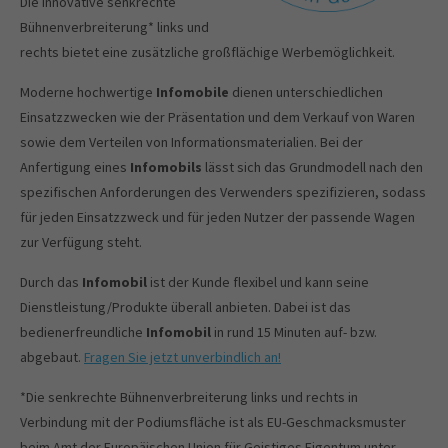
Die innovative senkrechte
Bühnenverbreiterung* links und
rechts bietet eine zusätzliche großflächige Werbemöglichkeit.
Moderne hochwertige
Infomobile
dienen unterschiedlichen
Einsatzzwecken wie der Präsentation und dem Verkauf von Waren
sowie dem Verteilen von Informationsmaterialien. Bei der
Anfertigung eines
Infomobils
lässt sich das Grundmodell nach den
spezifischen Anforderungen des Verwenders spezifizieren, sodass
für jeden Einsatzzweck und für jeden Nutzer der passende Wagen
zur Verfügung steht.
Durch das
Infomobil
ist der Kunde flexibel und kann seine
Dienstleistung/Produkte überall anbieten. Dabei ist das
bedienerfreundliche
Infomobil
in rund 15 Minuten auf- bzw.
abgebaut.
Fragen Sie jetzt unverbindlich an!
*Die senkrechte Bühnenverbreiterung links und rechts in
Verbindung mit der Podiumsfläche ist als EU-Geschmacksmuster
beim Amt der Europäischen Union für Geistiges Eigentum unter