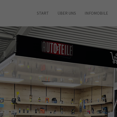
START
ÜBER UNS
INFOMOBILE
ag "offcanvas-col2" existiert
Der Eintrag "offcanvas-col3" exist
cht.
leider nicht.