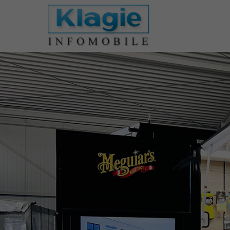
Der Eintrag "offcanvas-col1" existiert
Der Eintr
leider nicht.
leider ni