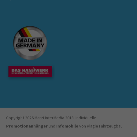
Copyright 2026 Marzi InterMedia 2018. Individuelle
Promotionanhänger
und
Infomobile
von Klagie Fahrzeugbau.